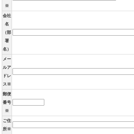
※
会社
名
（部
署
名）
メー
ルア
ドレ
ス※
郵便
番号
※
ご住
所※